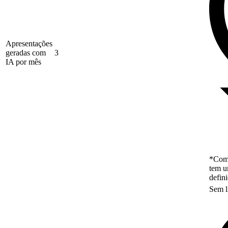
Apresentações
geradas com
3
IA por mês
*Como
tem u
defin
Sem l