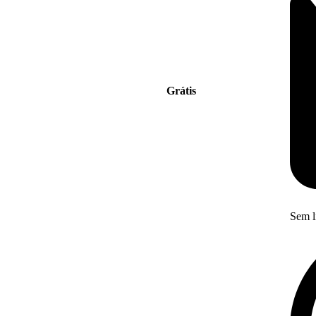
Grátis
Sem l