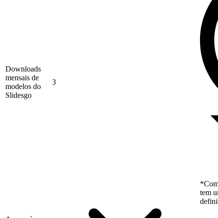
Downloads
mensais de
3
modelos do
Slidesgo
*Como
tem u
defin