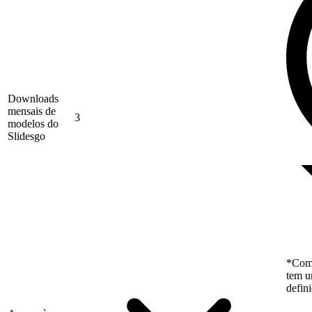
Downloads
mensais de
3
modelos do
Slidesgo
*Como
tem u
defin