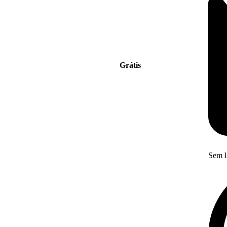
Grátis
Sem l