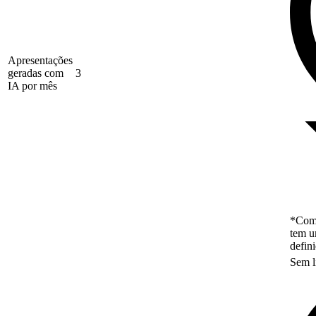
Apresentações
geradas com
3
IA por mês
*Como
tem u
defin
Sem l