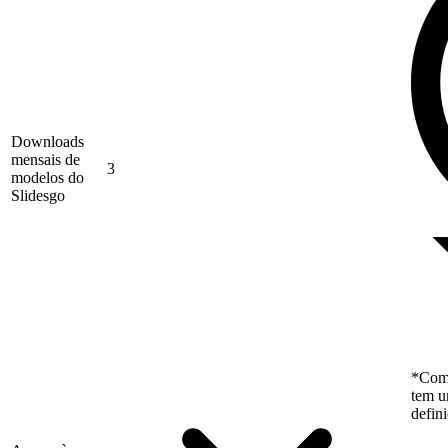
Downloads
mensais de
3
modelos do
Slidesgo
*Como
tem u
defin