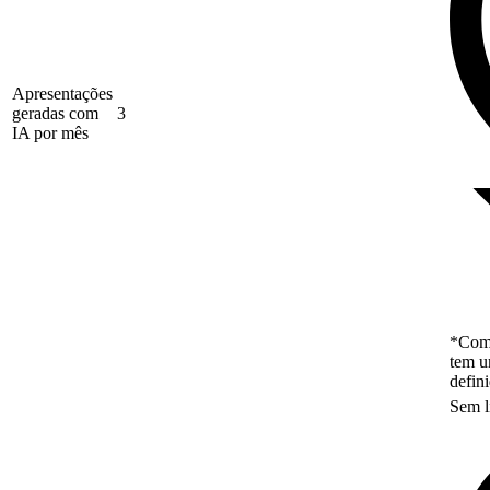
Apresentações
geradas com
3
IA por mês
*Como
tem u
defin
Sem l