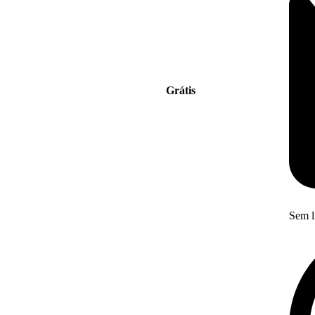
Grátis
Sem l