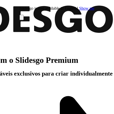
Slidesgo is also available in English!
Show me
com o Slidesgo Premium
áveis exclusivos para criar individualment