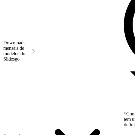
Downloads
mensais de
3
modelos do
Slidesgo
*Como
tem u
defin