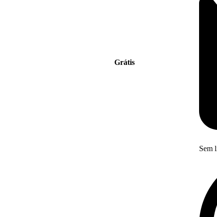
Grátis
Sem l