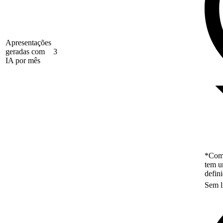
Apresentações
geradas com
3
IA por mês
*Como
tem u
defin
Sem l