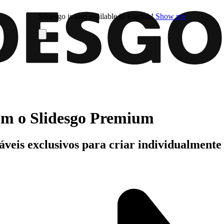
Slidesgo is also available in English!
Show me
com o Slidesgo Premium
áveis exclusivos para criar individualment