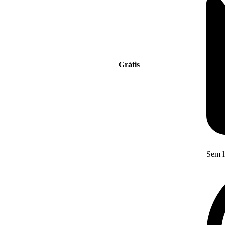
Grátis
Sem l