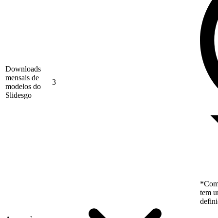
Downloads
mensais de
3
modelos do
Slidesgo
*Como
tem u
defin