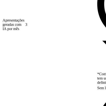
Apresentações
geradas com
3
IA por mês
*Como
tem u
defin
Sem l