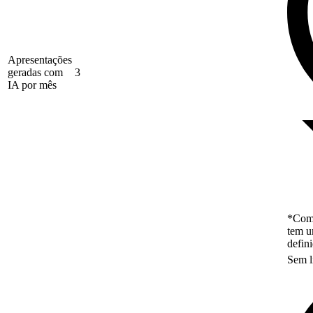
Apresentações
geradas com
3
IA por mês
*Como
tem u
defin
Sem l