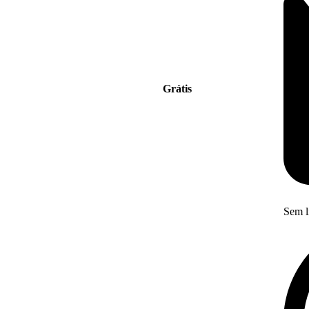
Grátis
Sem l