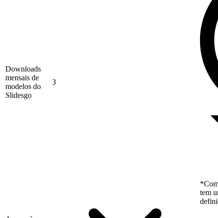
Downloads
mensais de
3
modelos do
Slidesgo
*Como
tem u
defin