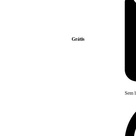
Grátis
Sem l