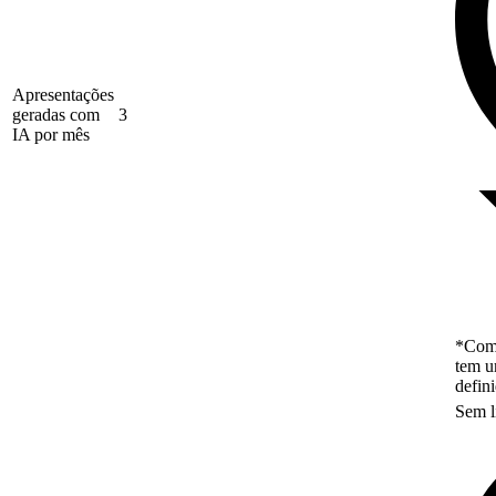
Apresentações
geradas com
3
IA por mês
*Como
tem u
defin
Sem l