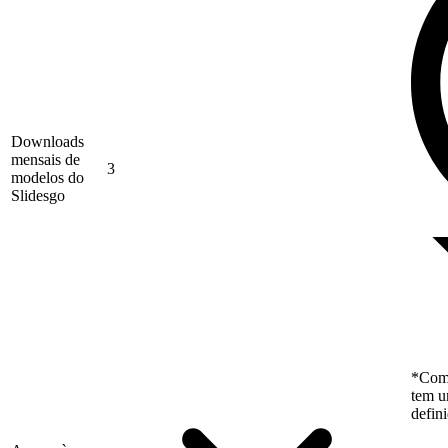
Downloads
mensais de
3
modelos do
Slidesgo
*Como
tem u
defin