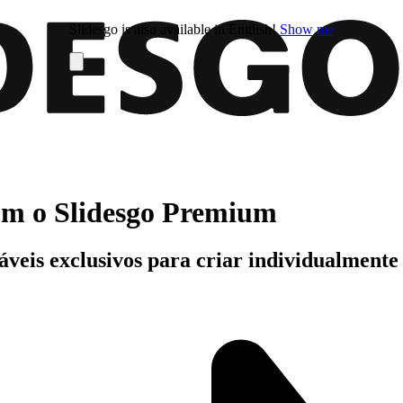
Slidesgo is also available in English!
Show me
com o Slidesgo Premium
áveis exclusivos para criar individualment