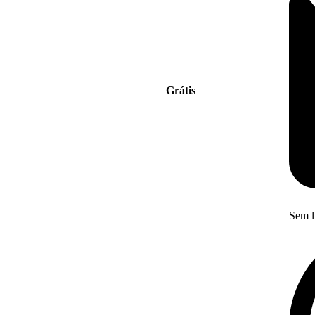
Grátis
Sem l