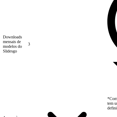
Downloads
mensais de
3
modelos do
Slidesgo
*Como
tem u
defin