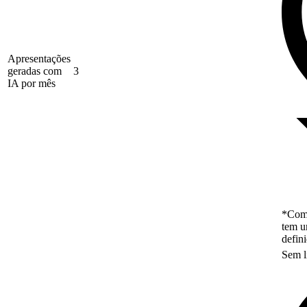
Apresentações
geradas com
3
IA por mês
*Como
tem u
defin
Sem l