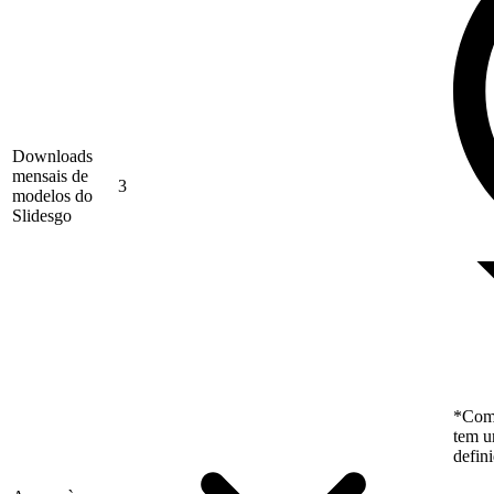
Downloads
mensais de
3
modelos do
Slidesgo
*Como
tem u
defin