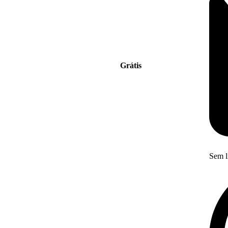
Grátis
Sem l