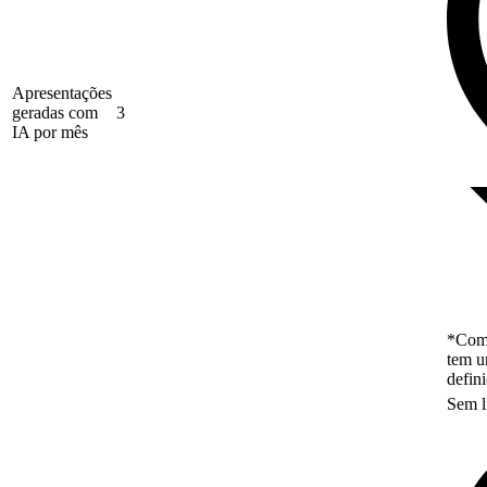
Apresentações
geradas com
3
IA por mês
*Como
tem u
defin
Sem l