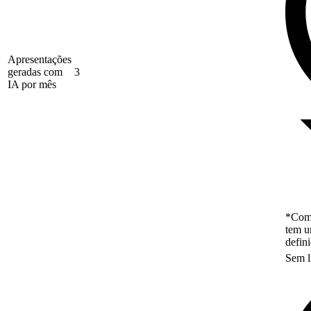
Apresentações
geradas com
3
IA por mês
*Como
tem u
defin
Sem l