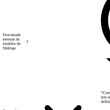
Downloads
mensais de
3
modelos do
Slidesgo
*Como
tem u
defin