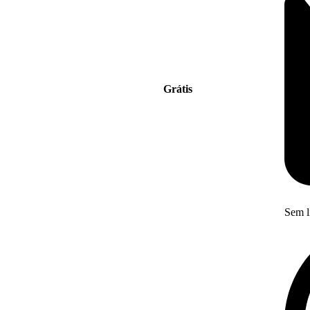
Grátis
Sem l