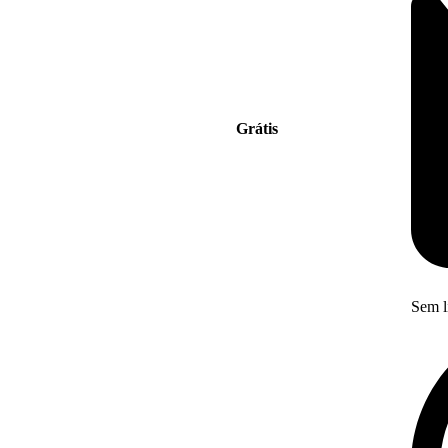
Grátis
Sem l