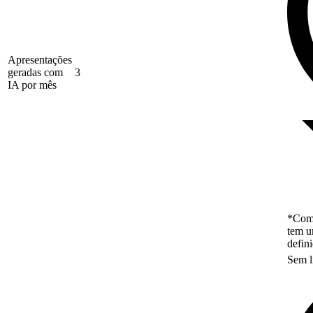
Apresentações
geradas com
3
IA por mês
*Como
tem u
defin
Sem l