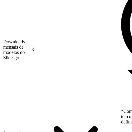
Downloads
mensais de
3
modelos do
Slidesgo
*Como
tem u
defin