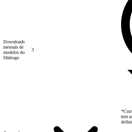
Downloads
mensais de
3
modelos do
Slidesgo
*Como
tem u
defin