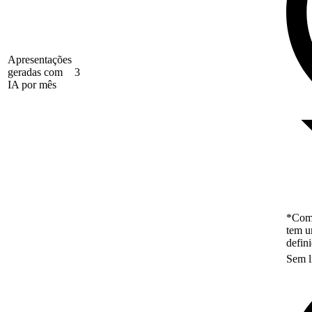
Apresentações
geradas com
3
IA por mês
*Como
tem u
defin
Sem l