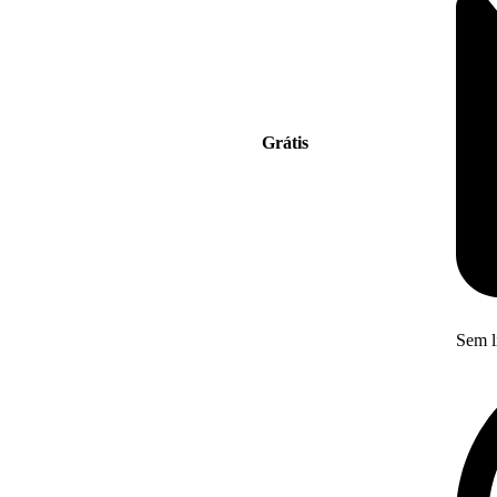
Grátis
Sem l