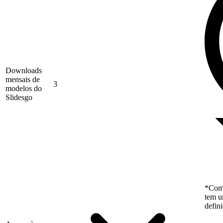
Downloads
mensais de
3
modelos do
Slidesgo
*Como
tem u
defin