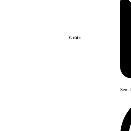
Grátis
Sem l