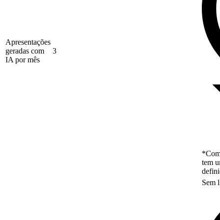
Apresentações
geradas com
3
IA por mês
*Como
tem u
defin
Sem l