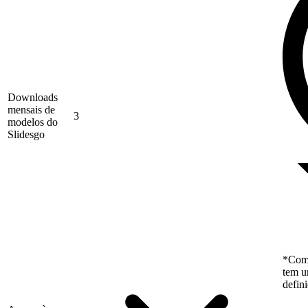
Downloads
mensais de
3
modelos do
Slidesgo
*Como
tem u
defin