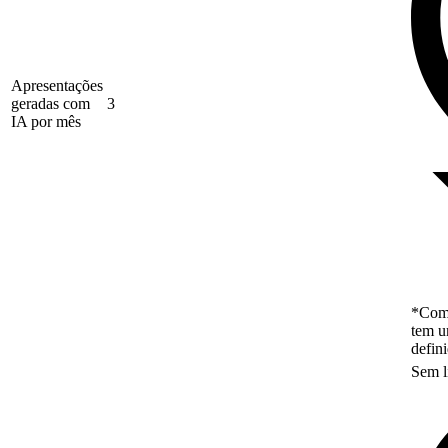
Apresentações
geradas com
3
IA por mês
*Como
tem u
defin
Sem l