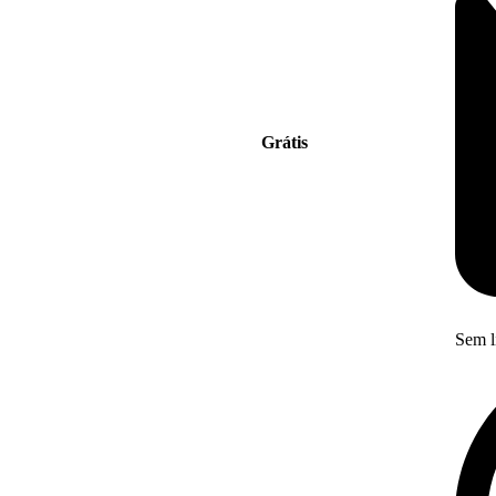
Grátis
Sem l