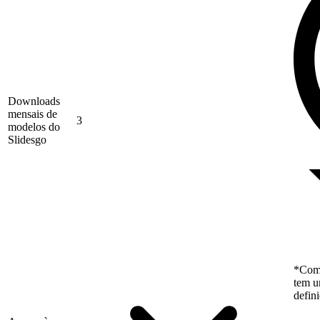
Downloads
mensais de
3
modelos do
Slidesgo
*Como
tem u
defin