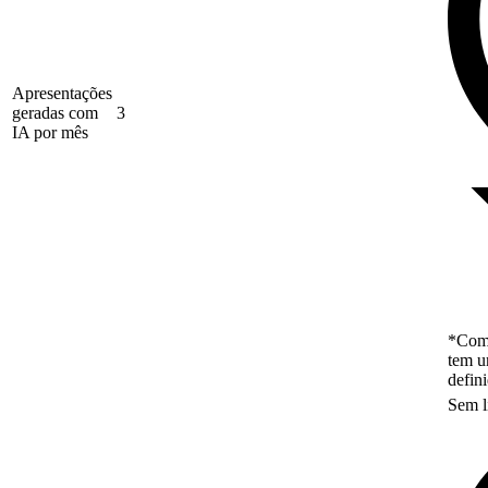
Apresentações
geradas com
3
IA por mês
*Como
tem u
defin
Sem l