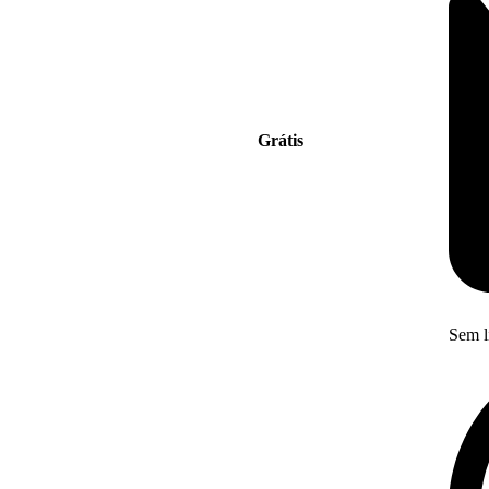
Grátis
Sem l