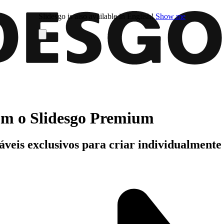
Slidesgo is also available in English!
Show me
com o Slidesgo Premium
áveis exclusivos para criar individualment