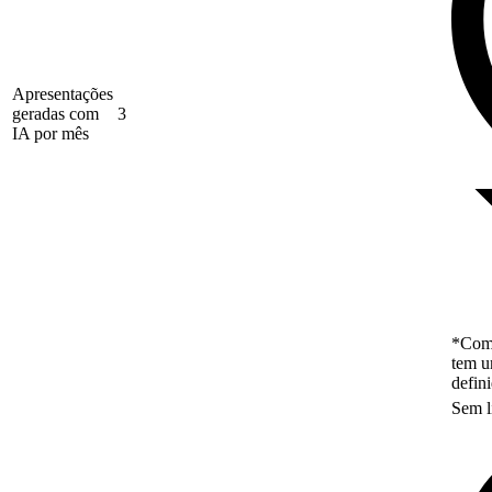
Apresentações
geradas com
3
IA por mês
*Como
tem u
defin
Sem l