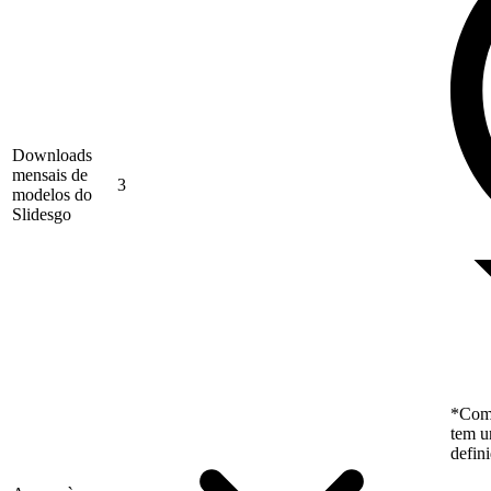
Downloads
mensais de
3
modelos do
Slidesgo
*Como
tem u
defin