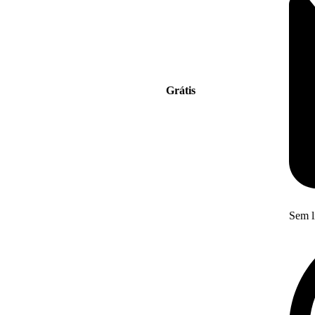
Grátis
Sem l