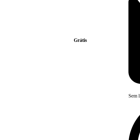
Grátis
Sem l