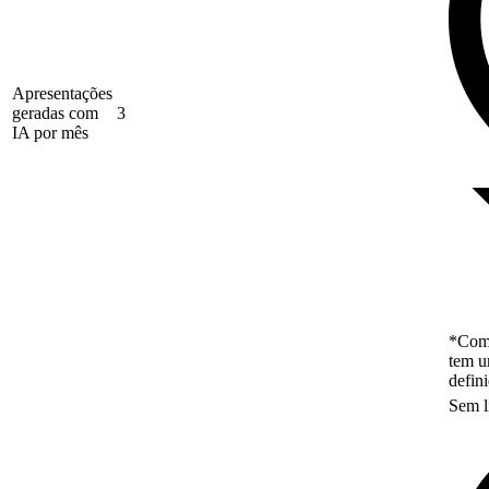
Apresentações
geradas com
3
IA por mês
*Como
tem u
defin
Sem l