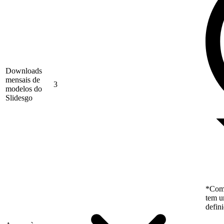
Downloads
mensais de
3
modelos do
Slidesgo
*Como
tem u
defin