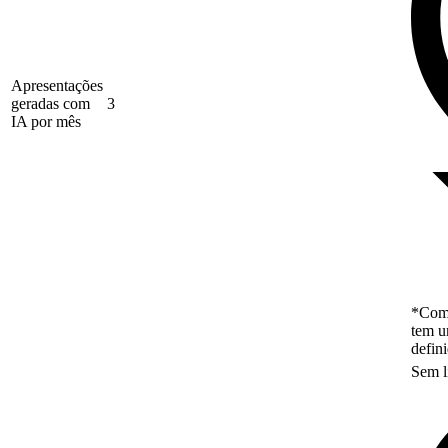
Apresentações
geradas com
3
IA por mês
*Como
tem u
defin
Sem l