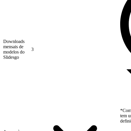
Downloads
mensais de
3
modelos do
Slidesgo
*Como
tem u
defin