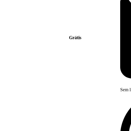
Grátis
Sem l