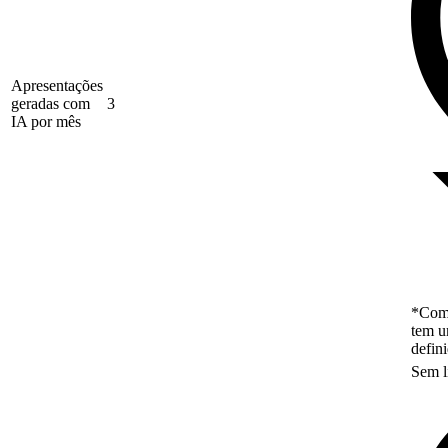
Apresentações
geradas com
3
IA por mês
*Como
tem u
defin
Sem l