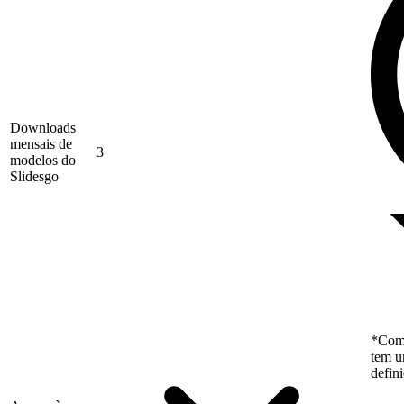
Downloads
mensais de
3
modelos do
Slidesgo
*Como
tem u
defin