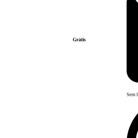
Grátis
Sem l