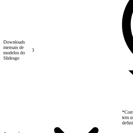
Downloads
mensais de
3
modelos do
Slidesgo
*Como
tem u
defin