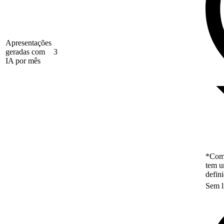
Apresentações
geradas com
3
IA por mês
*Como
tem u
defin
Sem l