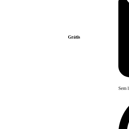
Grátis
Sem l