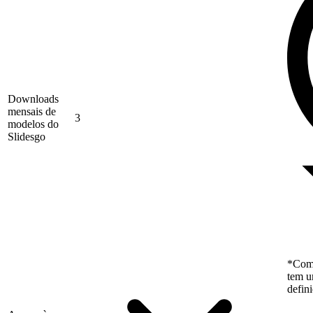
Downloads
mensais de
3
modelos do
Slidesgo
*Como
tem u
defin