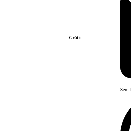
Grátis
Sem l