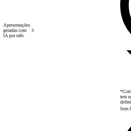
Apresentações
geradas com
3
IA por mês
*Como
tem u
defin
Sem l