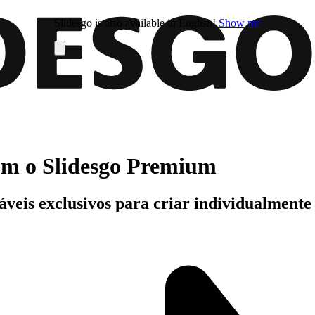
Slidesgo is also available in English!
Show me
com o Slidesgo Premium
áveis exclusivos para criar individualment