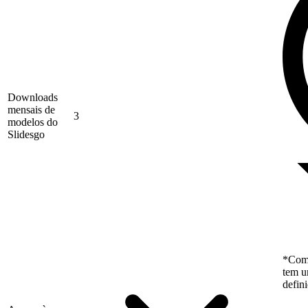
Downloads
mensais de
3
modelos do
Slidesgo
*Como
tem u
defin