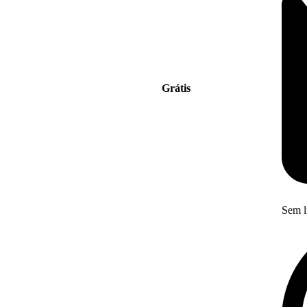
Grátis
Sem l