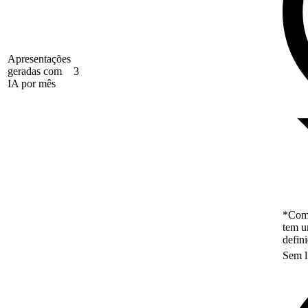
Apresentações
geradas com
3
IA por mês
*Como
tem u
defin
Sem l