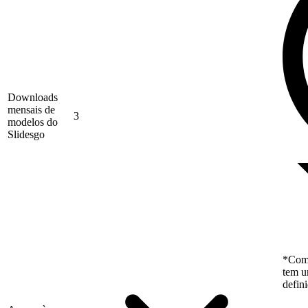
Downloads
mensais de
3
modelos do
Slidesgo
*Como
tem u
defin