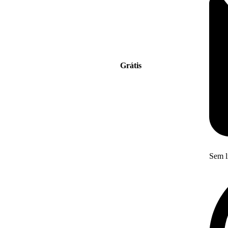
Grátis
Sem l