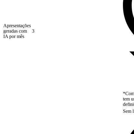
Apresentações
geradas com
3
IA por mês
*Como
tem u
defin
Sem l