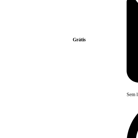
Grátis
Sem l