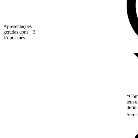
Apresentações
geradas com
3
IA por mês
*Como
tem u
defin
Sem l