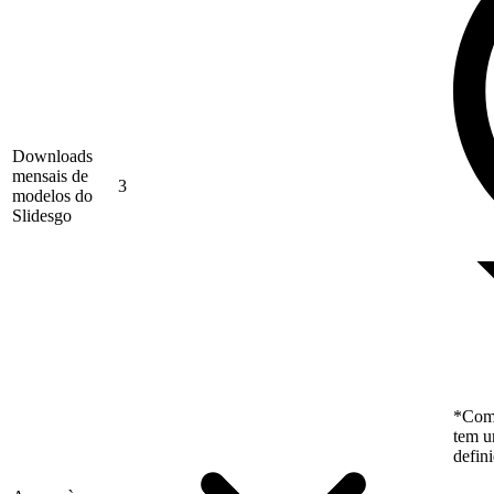
Downloads
mensais de
3
modelos do
Slidesgo
*Como
tem u
defin