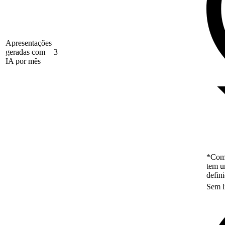
Apresentações
geradas com
3
IA por mês
*Como
tem u
defin
Sem l