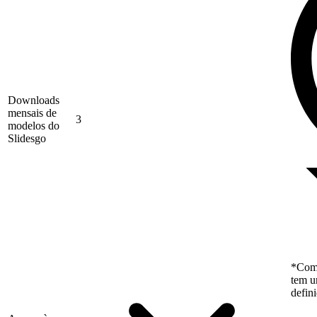
Downloads
mensais de
3
modelos do
Slidesgo
*Como
tem u
defin