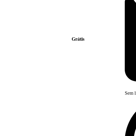
Grátis
Sem l