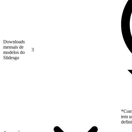
Downloads
mensais de
3
modelos do
Slidesgo
*Como
tem u
defin