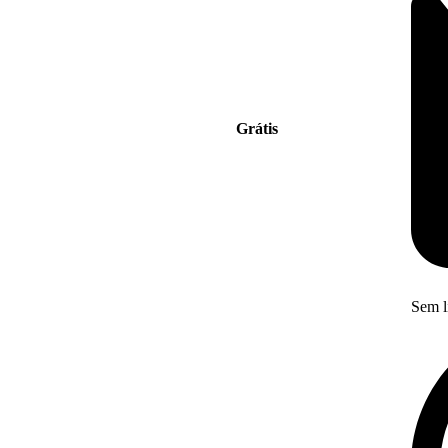
Grátis
Sem l