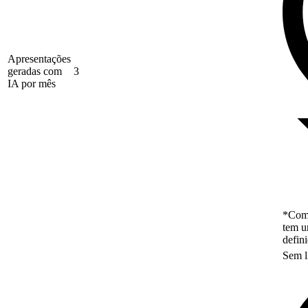
Apresentações
geradas com
3
IA por mês
*Como
tem u
defin
Sem l