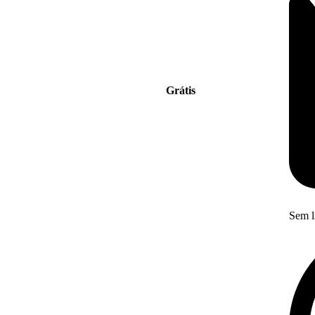
Grátis
Sem l