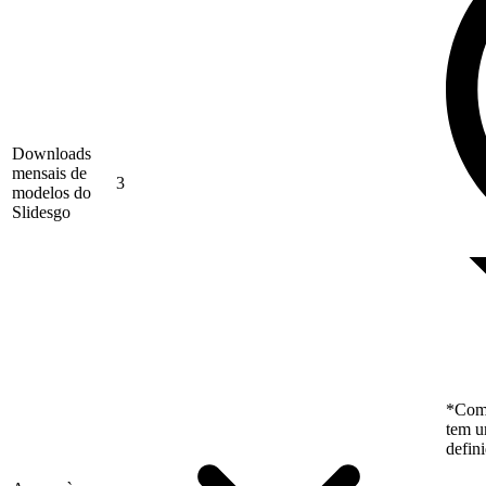
Downloads
mensais de
3
modelos do
Slidesgo
*Como
tem u
defin