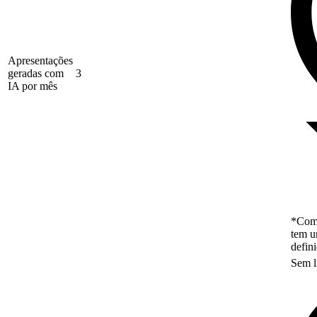
Apresentações
geradas com
3
IA por mês
*Como
tem u
defin
Sem l