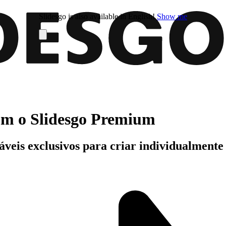
Slidesgo is also available in English!
Show me
com o Slidesgo Premium
áveis exclusivos para criar individualment