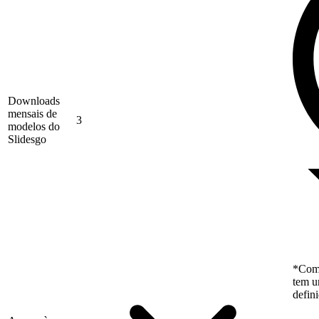
Downloads
mensais de
3
modelos do
Slidesgo
*Como
tem u
defin