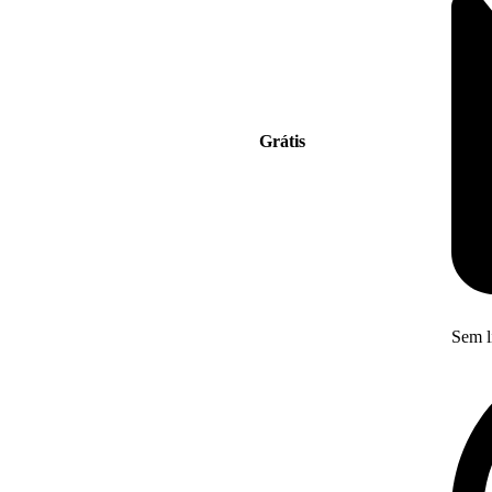
Grátis
Sem l