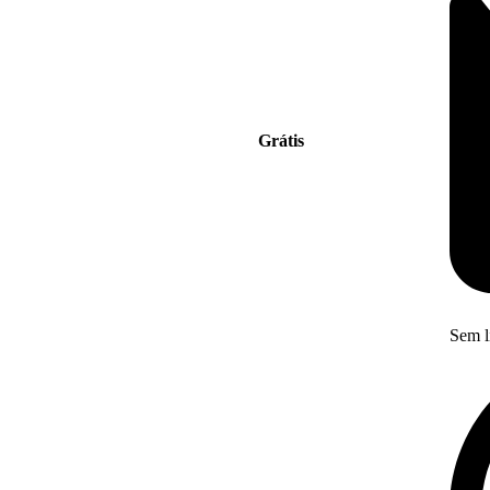
Grátis
Sem l