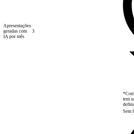
Apresentações
geradas com
3
IA por mês
*Como
tem u
defin
Sem l