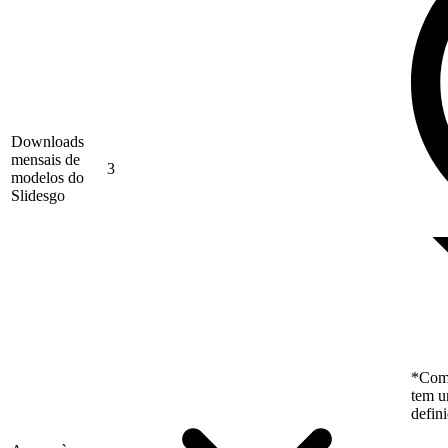
Downloads
mensais de
3
modelos do
Slidesgo
*Como
tem u
defin