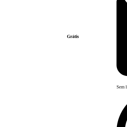
Grátis
Sem l