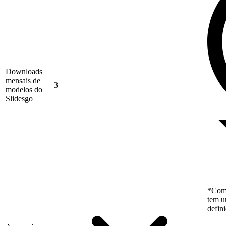
Downloads
mensais de
3
modelos do
Slidesgo
*Como
tem u
defin