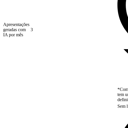
Apresentações
geradas com
3
IA por mês
*Como
tem u
defin
Sem l