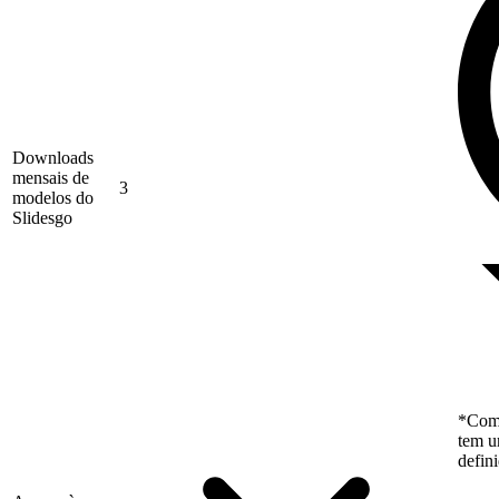
Downloads
mensais de
3
modelos do
Slidesgo
*Como
tem u
defin