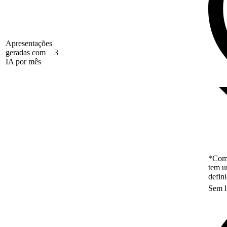
Apresentações
geradas com
3
IA por mês
*Como
tem u
defin
Sem l