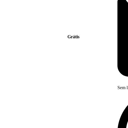
Grátis
Sem l