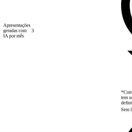
Apresentações
geradas com
3
IA por mês
*Como
tem u
defin
Sem l