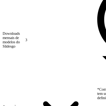
Downloads
mensais de
3
modelos do
Slidesgo
*Como
tem u
defin