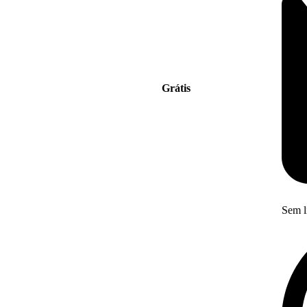
Grátis
Sem l