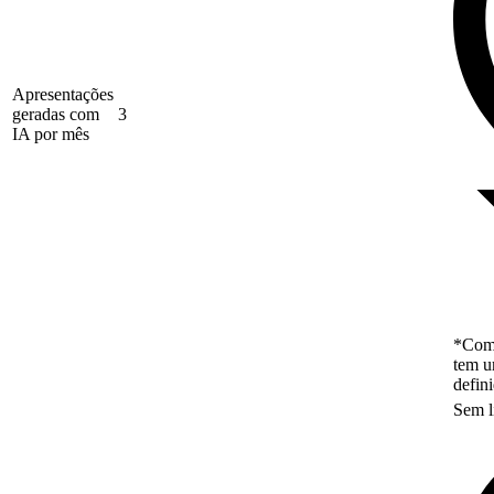
Apresentações
geradas com
3
IA por mês
*Como
tem u
defin
Sem l