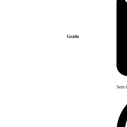
Grátis
Sem l