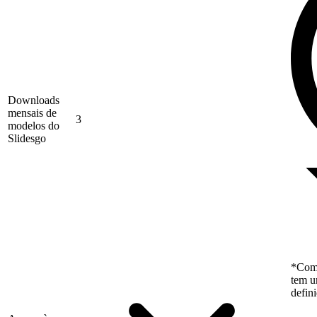
Downloads
mensais de
3
modelos do
Slidesgo
*Como
tem u
defin