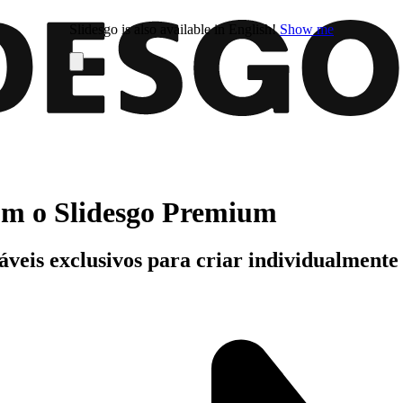
Slidesgo is also available in English!
Show me
com o Slidesgo Premium
áveis exclusivos para criar individualment