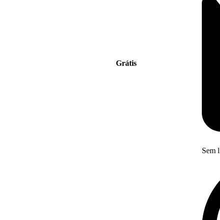
Grátis
Sem l