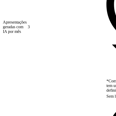
Apresentações
geradas com
3
IA por mês
*Como
tem u
defin
Sem l