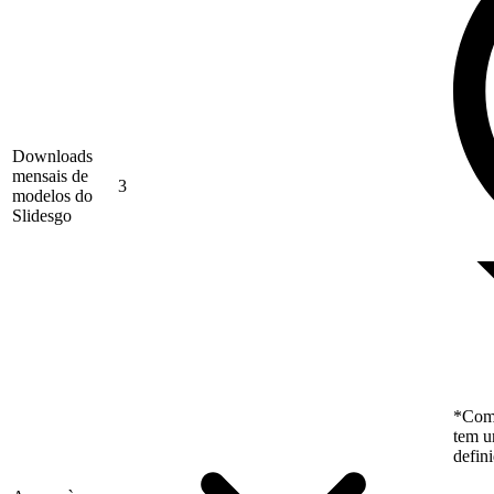
Downloads
mensais de
3
modelos do
Slidesgo
*Como
tem u
defin