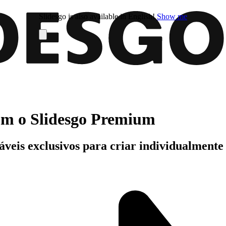
Slidesgo is also available in English!
Show me
com o Slidesgo Premium
áveis exclusivos para criar individualment