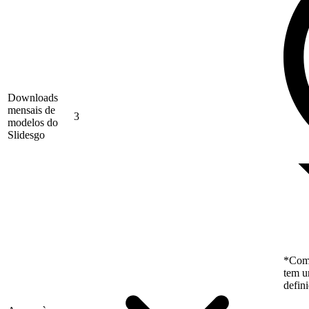
Downloads
mensais de
3
modelos do
Slidesgo
*Como
tem u
defin