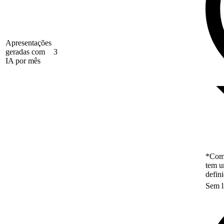
Apresentações
geradas com
3
IA por mês
*Como
tem u
defin
Sem l