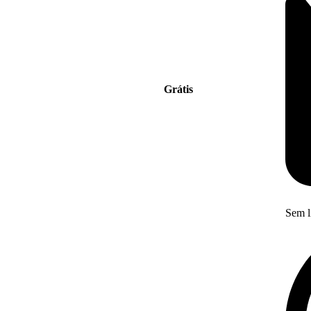
Grátis
Sem l