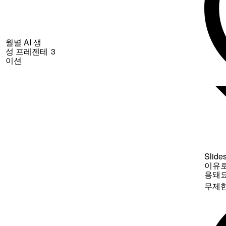
월별 AI 생
성 프레젠테
3
이션
Sli
이유로
용돼
무제