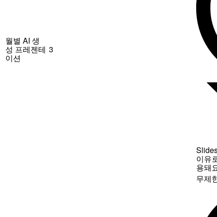
월별 AI 생
성 프레젠테
3
이션
Sli
이유로
용돼
무제