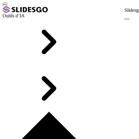
Slidesg
Outils d’IA