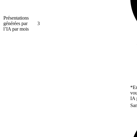
Présentations
générées par
3
l’IA par mois
*En
vou
IA 
San