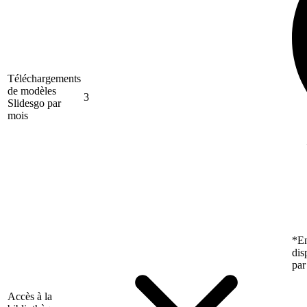
Téléchargements
de modèles
3
Slidesgo par
mois
*En
dis
par
Accès à la