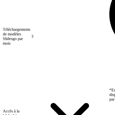
Téléchargements
de modèles
3
Slidesgo par
mois
*En
dis
par
Accès à la