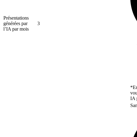
Présentations
générées par
3
l’IA par mois
*En
vou
IA 
San