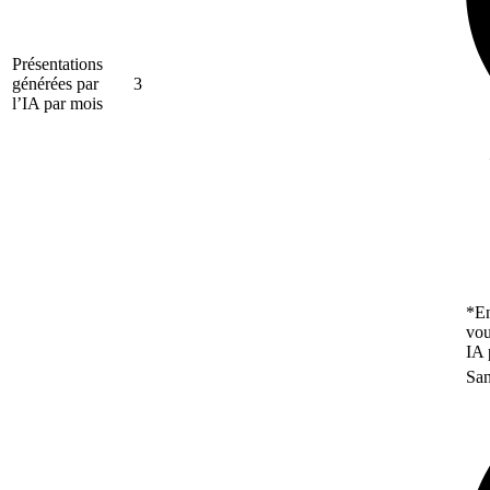
Présentations
générées par
3
l’IA par mois
*En
vou
IA 
San