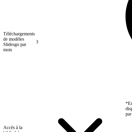
Téléchargements
de modèles
3
Slidesgo par
mois
*En
dis
par
Accès à la