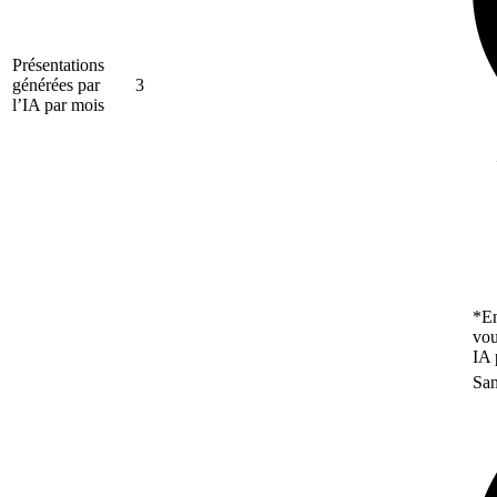
Présentations
générées par
3
l’IA par mois
*En
vou
IA 
San