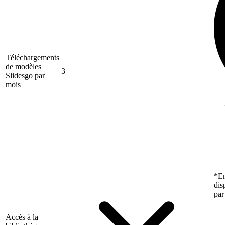
Téléchargements
de modèles
3
Slidesgo par
mois
*En
dis
par
Accès à la